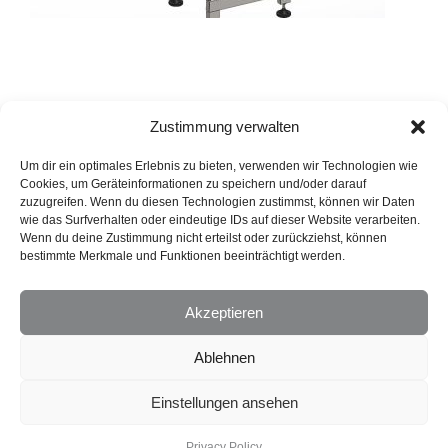
Zustimmung verwalten
Um dir ein optimales Erlebnis zu bieten, verwenden wir Technologien wie
Cookies, um Geräteinformationen zu speichern und/oder darauf
PREVIOUS
NEXT
zuzugreifen. Wenn du diesen Technologien zustimmst, können wir Daten
wie das Surfverhalten oder eindeutige IDs auf dieser Website verarbeiten.
Wenn du deine Zustimmung nicht erteilst oder zurückziehst, können
bestimmte Merkmale und Funktionen beeinträchtigt werden.
Privacy Policy
Akzeptieren
Ablehnen
Einstellungen ansehen
© 2020 Cimotec. All rights reserved.
Privacy Policy